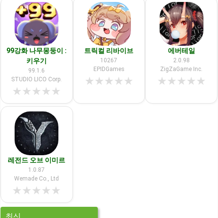
99강화 나무몽둥이 :
트릭컬 리바이브
에버테일
키우기
10267
2.0.98
EPIDGames
ZigZaGame Inc.
99.1.6
★
★
★
★
★
★
★
★
★
★
STUDIO LICO Corp.
★
★
★
★
★
레전드 오브 이미르
1.0.87
Wemade Co., Ltd
★
★
★
★
★
최신