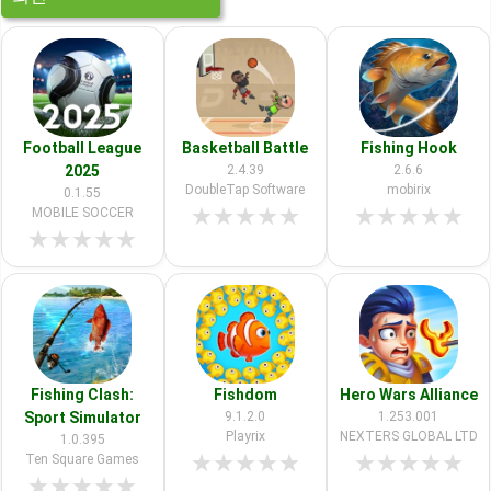
Football League
Basketball Battle
Fishing Hook
2025
2.4.39
2.6.6
DoubleTap Software
mobirix
0.1.55
★
★
★
★
★
★
★
★
★
★
MOBILE SOCCER
★
★
★
★
★
Fishing Clash:
Fishdom
Hero Wars Alliance
Sport Simulator
9.1.2.0
1.253.001
Playrix
NEXTERS GLOBAL LTD
1.0.395
★
★
★
★
★
★
★
★
★
★
Ten Square Games
★
★
★
★
★