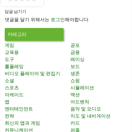
답글 남기기
댓글을 달기 위해서는
로그인
해야합니다.
카테고리
게임
공포
교육용
금융
도구
레이싱
롤플레잉
보드
비디오 플레이어 및 편집기
생존
소셜
쇼핑
스포츠
시뮬레이션
아케이드
액션
앱
어드벤처
엔터테인먼트
음악 및 오디오
전략
지도 및 내비게이션
최신의 앱과 게임
카드
커뮤니케이션
퍼즐