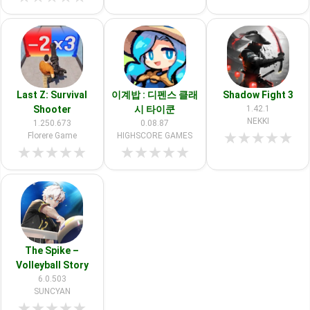
Last Z: Survival
이계밥 : 디펜스 클래
Shadow Fight 3
Shooter
시 타이쿤
1.42.1
NEKKI
1.250.673
0.08.87
★
★
★
★
★
Florere Game
HIGHSCORE GAMES
★
★
★
★
★
★
★
★
★
★
The Spike –
Volleyball Story
6.0.503
SUNCYAN
★
★
★
★
★